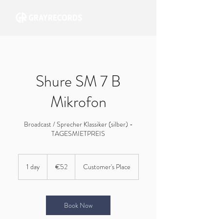
Shure SM 7 B
Mikrofon
Broadcast / Sprecher Klassiker (silber) -
TAGESMIETPREIS
52
euros
1 day
1
€52
Customer's Place
d
a
Book Now